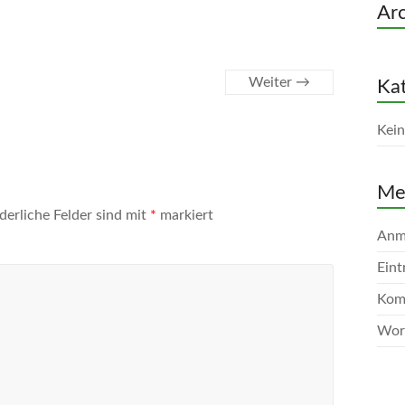
Arc
Weiter →
Ka
Kein
Me
derliche Felder sind mit
*
markiert
Anm
Eint
Kom
Wor