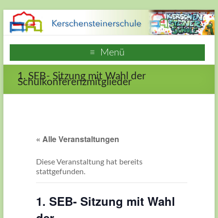
Zum
Inhalt
springen
Kerschensteinerschule
Menü
Hausen
1. SEB- Sitzung mit Wahl der
Frankfurt
Schulkonferenzmitglieder
am
Main
Webseite
« Alle Veranstaltungen
der
Grundschule
Diese Veranstaltung hat bereits
Kerschensteinerschule
stattgefunden.
in
Frankfurt
1. SEB- Sitzung mit Wahl
Hausen
der