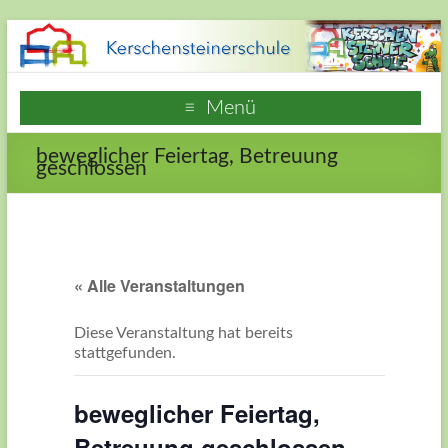
Zum
Inhalt
springen
Kerschensteinerschule
Menü
Hausen
beweglicher Feiertag, Betreuung
Frankfurt
geschlossen
am
Main
Webseite
« Alle Veranstaltungen
der
Grundschule
Diese Veranstaltung hat bereits
Kerschensteinerschule
stattgefunden.
in
Frankfurt
beweglicher Feiertag,
Hausen
Betreuung geschlossen