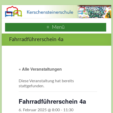
Zum
Inhalt
springen
Kerschensteinerschule
Menü
Hausen
Fahrradführerschein 4a
Frankfurt
am
Main
« Alle Veranstaltungen
Webseite
der
Diese Veranstaltung hat bereits
Grundschule
stattgefunden.
Kerschensteinerschule
in
Fahrradführerschein 4a
Frankfurt
Hausen
6. Februar 2025 @ 8:00
-
11:30