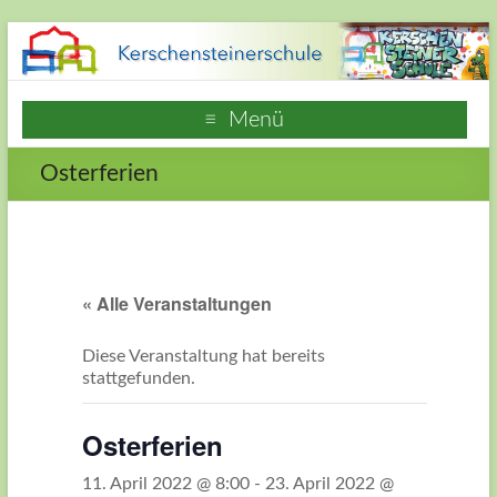
Zum
Inhalt
springen
Kerschensteinerschule
Menü
Hausen
Osterferien
Frankfurt
am
Main
« Alle Veranstaltungen
Webseite
der
Diese Veranstaltung hat bereits
Grundschule
stattgefunden.
Kerschensteinerschule
in
Osterferien
Frankfurt
Hausen
11. April 2022 @ 8:00
-
23. April 2022 @