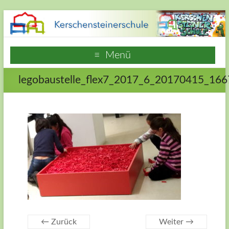
Zum
Inhalt
springen
Kerschensteinerschule
Menü
Hausen
legobaustelle_flex7_2017_6_20170415_16
Frankfurt
am
Main
Webseite
der
Grundschule
Kerschensteinerschule
in
Frankfurt
Hausen
← Zurück
Weiter →